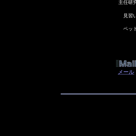
主任研
見習
ペッ
メール